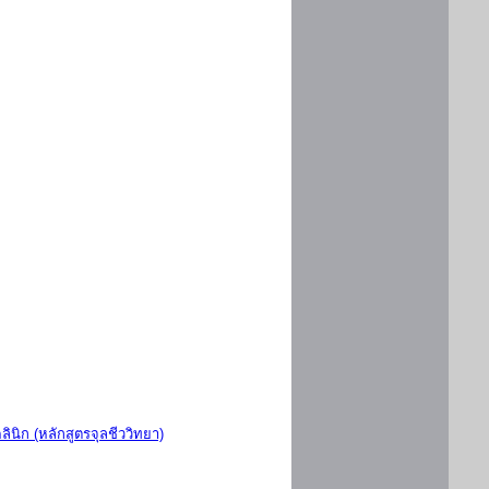
ินิก (หลักสูตรจุลชีววิทยา)