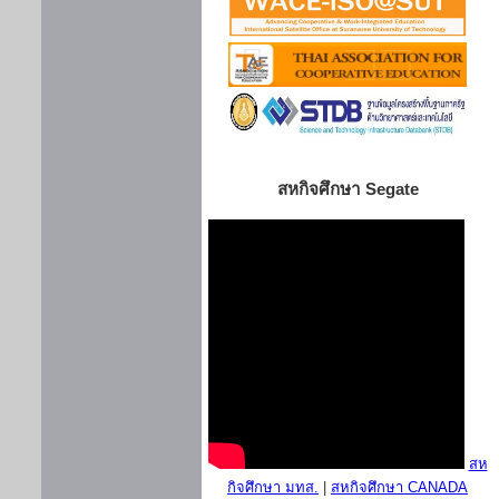
สหกิจศึกษา Segate
สห
กิจศึกษา มทส.
|
สหกิจศึกษา CANADA