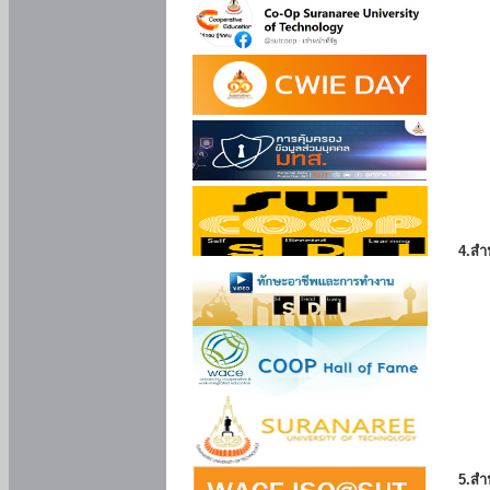
4.สำ
5.สำ