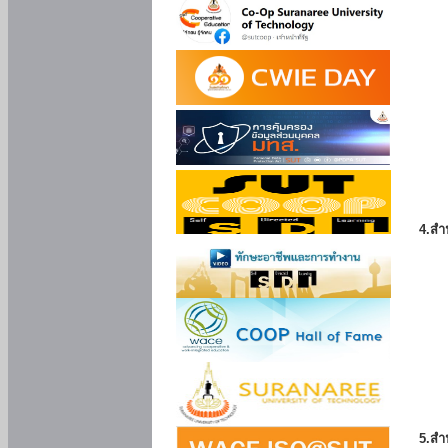
4.สำ
5.สำ