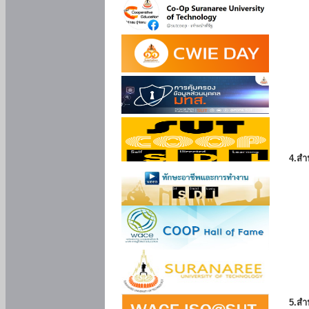
4.สำ
5.สำ