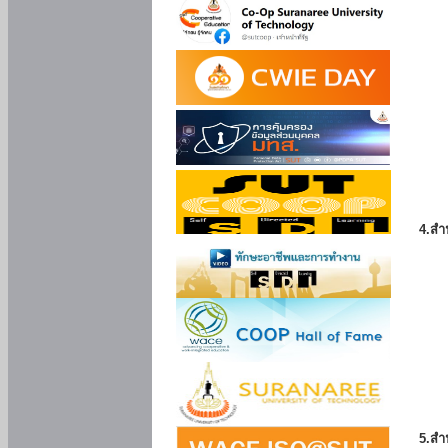
4.สำ
5.สำ