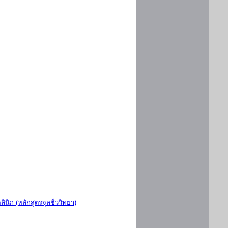
ินิก (หลักสูตรจุลชีววิทยา)