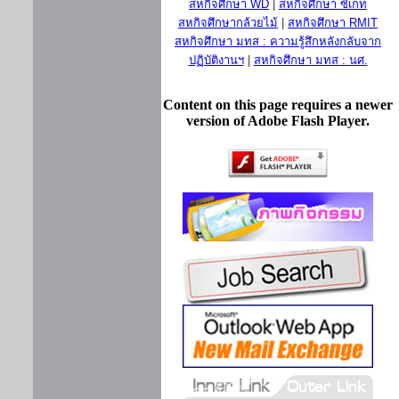
สหกิจศึกษา WD
|
สหกิจศึกษา ซีเกท
สหกิจศึกษากล้วยไม้
|
สหกิจศึกษา RMIT
สหกิจศึกษา มทส : ความรู้สึกหลังกลับจาก
ปฏิบัติงานฯ
|
สหกิจศึกษา มทส : นศ.
Content on this page requires a newer
version of Adobe Flash Player.