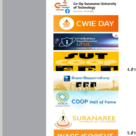
4.สำ
5.สำ