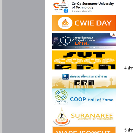
4.สำ
5.สำ