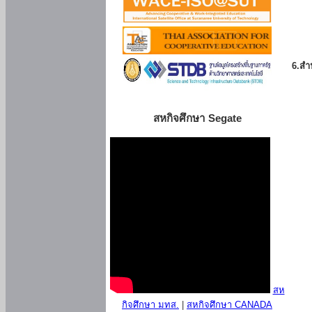
6.สำน
สหกิจศึกษา Segate
สห
กิจศึกษา มทส.
|
สหกิจศึกษา CANADA