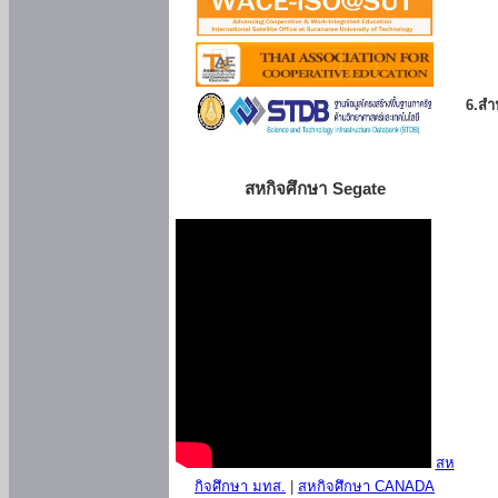
6.สำน
สหกิจศึกษา Segate
สห
กิจศึกษา มทส.
|
สหกิจศึกษา CANADA