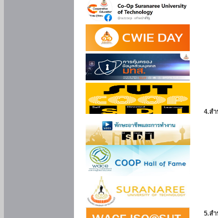
4.สำ
5.สำ