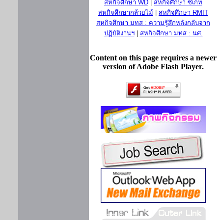
สหกิจศึกษา WD
|
สหกิจศึกษา ซีเกท
สหกิจศึกษากล้วยไม้
|
สหกิจศึกษา RMIT
สหกิจศึกษา มทส : ความรู้สึกหลังกลับจาก
ปฏิบัติงานฯ
|
สหกิจศึกษา มทส : นศ.
Content on this page requires a newer
version of Adobe Flash Player.