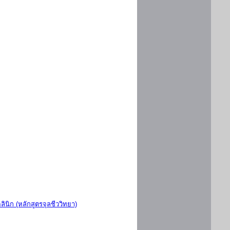
ินิก (หลักสูตรจุลชีววิทยา)