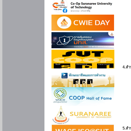
4.สำ
5.สำ