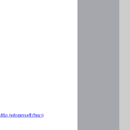
ินิก (หลักสูตรจุลชีววิทยา)