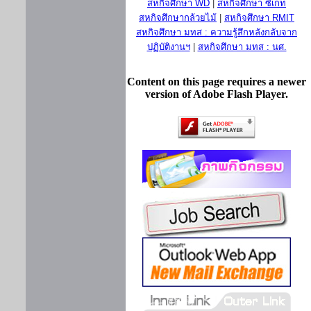
สหกิจศึกษา WD
|
สหกิจศึกษา ซีเกท
สหกิจศึกษากล้วยไม้
|
สหกิจศึกษา RMIT
สหกิจศึกษา มทส : ความรู้สึกหลังกลับจาก
ปฏิบัติงานฯ
|
สหกิจศึกษา มทส : นศ.
Content on this page requires a newer
version of Adobe Flash Player.