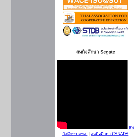
สหกิจศึกษา Segate
สห
กิจศึกษา มทส.
|
สหกิจศึกษา CANADA