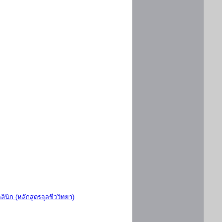
ินิก (หลักสูตรจุลชีววิทยา)