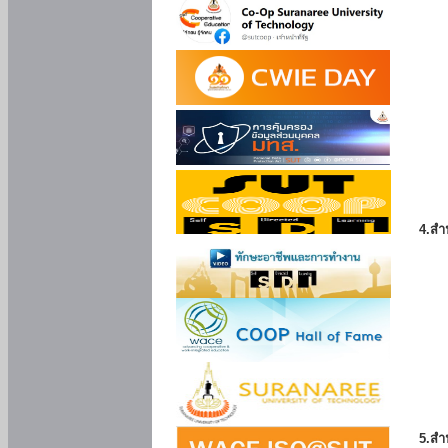
4.สำ
5.สำ