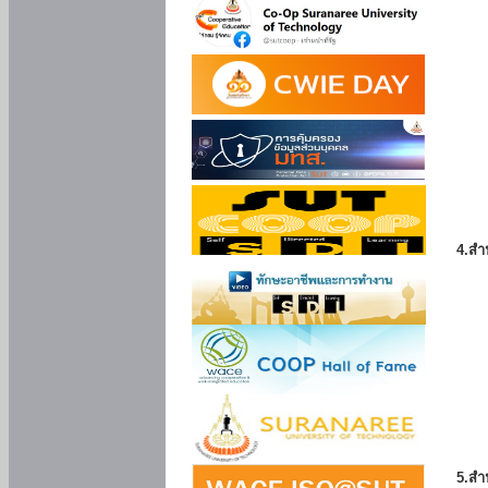
4.สำ
5.สำ