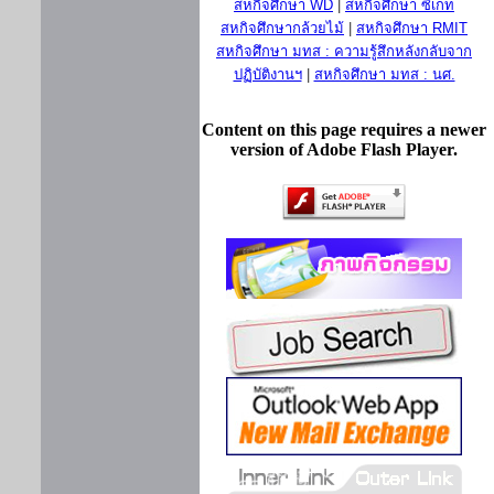
สหกิจศึกษา WD
|
สหกิจศึกษา ซีเกท
สหกิจศึกษากล้วยไม้
|
สหกิจศึกษา RMIT
สหกิจศึกษา มทส : ความรู้สึกหลังกลับจาก
ปฏิบัติงานฯ
|
สหกิจศึกษา มทส : นศ.
Content on this page requires a newer
version of Adobe Flash Player.