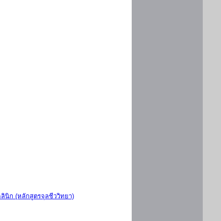
ินิก (หลักสูตรจุลชีววิทยา)