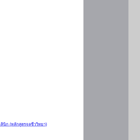
ินิก (หลักสูตรจุลชีววิทยา)