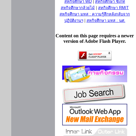
สหกิจศึกษา WD
|
สหกิจศึกษา ซีเกท
สหกิจศึกษากล้วยไม้
|
สหกิจศึกษา RMIT
สหกิจศึกษา มทส : ความรู้สึกหลังกลับจาก
ปฏิบัติงานฯ
|
สหกิจศึกษา มทส : นศ.
Content on this page requires a newer
version of Adobe Flash Player.