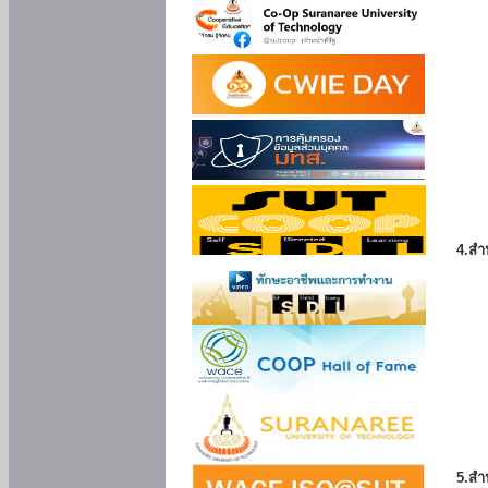
4.สำ
5.สำ