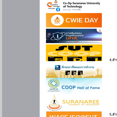
4.สำ
5.สำ