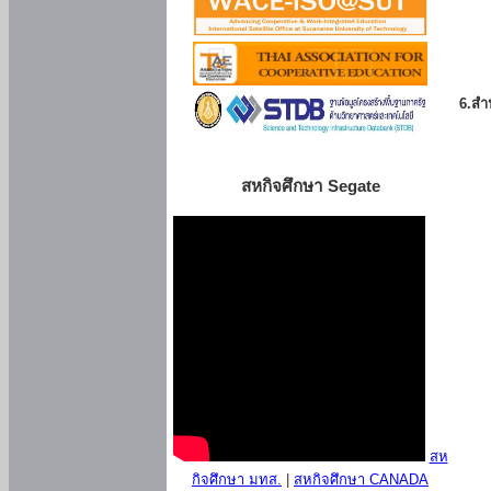
6.สำน
สหกิจศึกษา Segate
สห
กิจศึกษา มทส.
|
สหกิจศึกษา CANADA