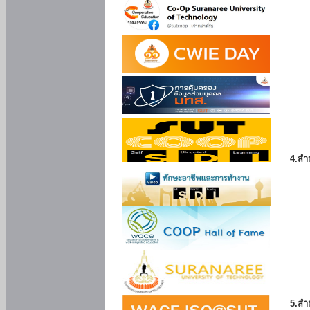
4.สำ
5.สำ