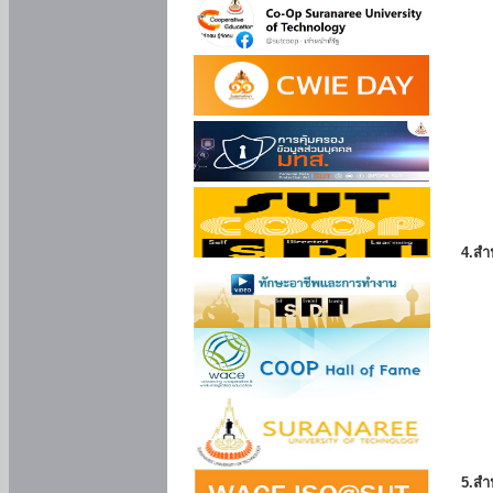
4.สำ
5.สำ