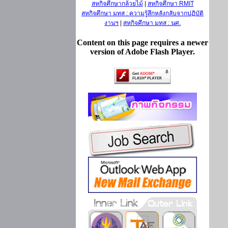
สหกิจศึกษากล้วยไม้
|
สหกิจศึกษา RMIT
สหกิจศึกษา มทส : ความรู้สึกหลังกลับจากปฏิบัติ
งานฯ
|
สหกิจศึกษา มทส : นศ.
Content on this page requires a newer
version of Adobe Flash Player.