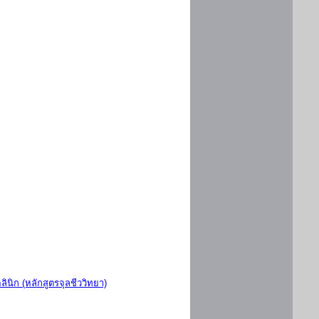
ินิก (หลักสูตรจุลชีววิทยา)