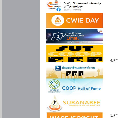
4.สำ
5.สำ