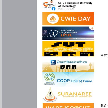
4.สำ
5.สำ