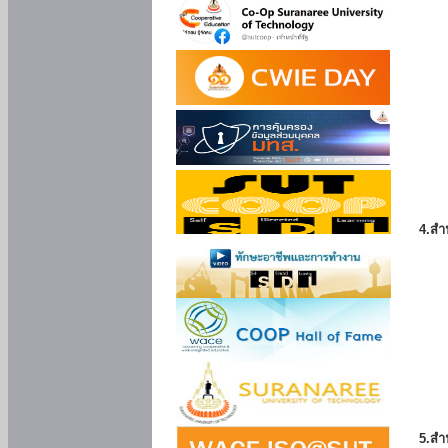
4.สำ
5.สำ