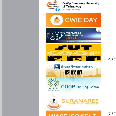
4.สำ
5.สำ