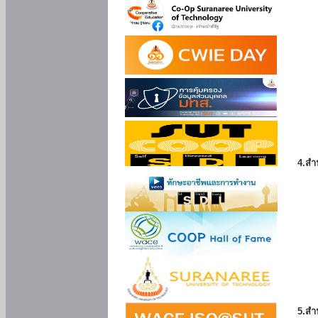
4.สำ
5.สำ