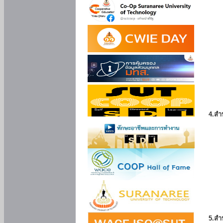
4.สำ
5.สำ