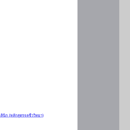
ินิก (หลักสูตรจุลชีววิทยา)