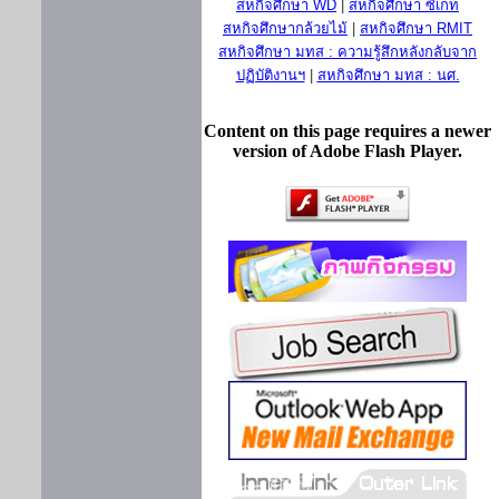
สหกิจศึกษา WD
|
สหกิจศึกษา ซีเกท
สหกิจศึกษากล้วยไม้
|
สหกิจศึกษา RMIT
สหกิจศึกษา มทส : ความรู้สึกหลังกลับจาก
ปฏิบัติงานฯ
|
สหกิจศึกษา มทส : นศ.
Content on this page requires a newer
version of Adobe Flash Player.