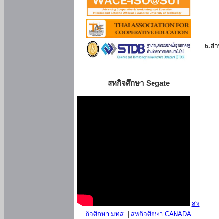
6.สำน
สหกิจศึกษา Segate
สห
กิจศึกษา มทส.
|
สหกิจศึกษา CANADA