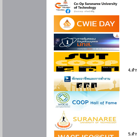
4.สำ
5.สำ