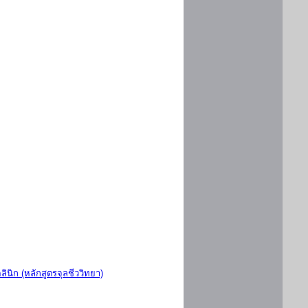
ินิก (หลักสูตรจุลชีววิทยา)