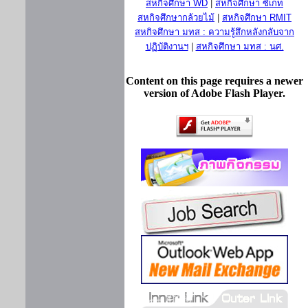
สหกิจศึกษา WD
|
สหกิจศึกษา ซีเกท
สหกิจศึกษากล้วยไม้
|
สหกิจศึกษา RMIT
สหกิจศึกษา มทส : ความรู้สึกหลังกลับจาก
ปฏิบัติงานฯ
|
สหกิจศึกษา มทส : นศ.
Content on this page requires a newer
version of Adobe Flash Player.