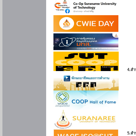
4.สำ
5.สำ