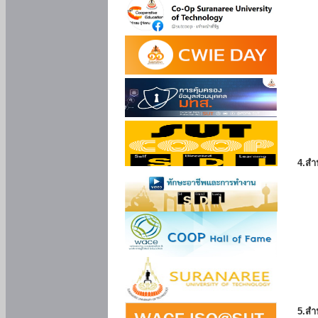
4.สำ
5.สำ