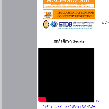
6.สำน
สหกิจศึกษา Segate
สห
กิจศึกษา มทส.
|
สหกิจศึกษา CANADA