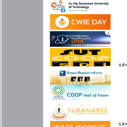
4.สำ
5.สำ