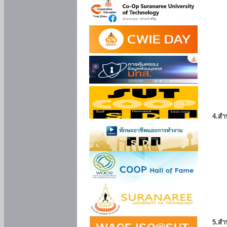
4.สำ
5.สำ