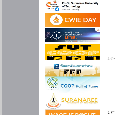
4.สำ
5.สำ