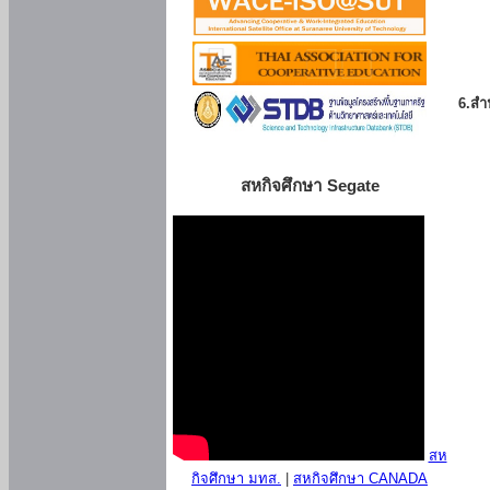
6.สำน
สหกิจศึกษา Segate
สห
กิจศึกษา มทส.
|
สหกิจศึกษา CANADA