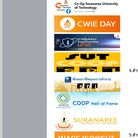
4.สำ
5.สำ