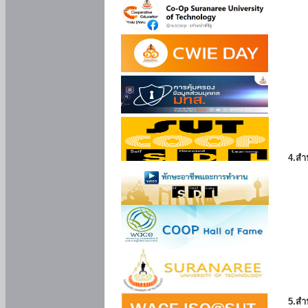
4.สำ
5.สำ