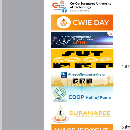
4.สำ
5.สำ