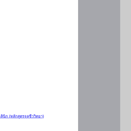
ินิก (หลักสูตรจุลชีววิทยา)