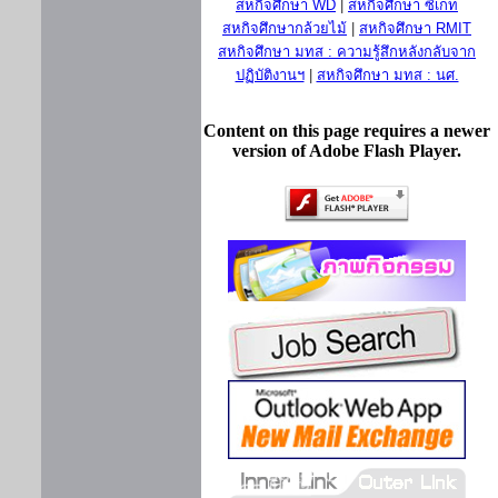
สหกิจศึกษา WD
|
สหกิจศึกษา ซีเกท
สหกิจศึกษากล้วยไม้
|
สหกิจศึกษา RMIT
สหกิจศึกษา มทส : ความรู้สึกหลังกลับจาก
ปฏิบัติงานฯ
|
สหกิจศึกษา มทส : นศ.
Content on this page requires a newer
version of Adobe Flash Player.