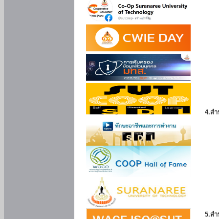
4.สำ
5.สำ