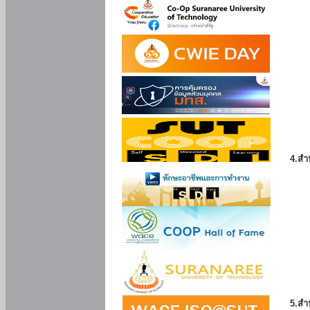
4.สำ
5.สำ