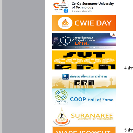
4.สำ
5.สำ