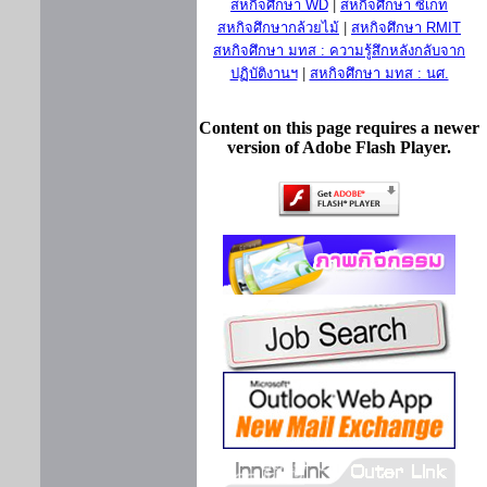
สหกิจศึกษา WD
|
สหกิจศึกษา ซีเกท
สหกิจศึกษากล้วยไม้
|
สหกิจศึกษา RMIT
สหกิจศึกษา มทส : ความรู้สึกหลังกลับจาก
ปฏิบัติงานฯ
|
สหกิจศึกษา มทส : นศ.
Content on this page requires a newer
version of Adobe Flash Player.