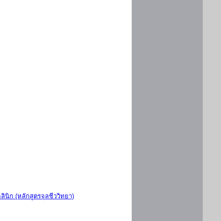
ินิก (หลักสูตรจุลชีววิทยา)