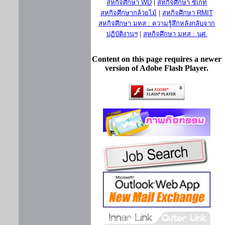
สหกิจศึกษา WD
|
สหกิจศึกษา ซีเกท
สหกิจศึกษากล้วยไม้
|
สหกิจศึกษา RMIT
สหกิจศึกษา มทส : ความรู้สึกหลังกลับจาก
ปฏิบัติงานฯ
|
สหกิจศึกษา มทส : นศ.
Content on this page requires a newer
version of Adobe Flash Player.