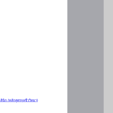
ินิก (หลักสูตรจุลชีววิทยา)