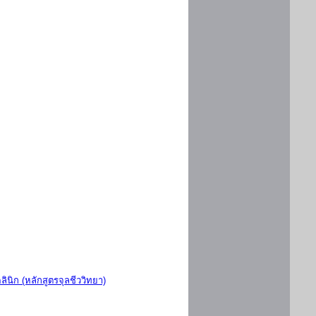
ินิก (หลักสูตรจุลชีววิทยา)