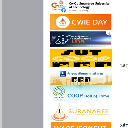
4.สำ
5.สำ