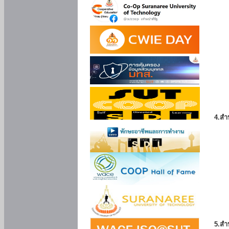
4.สำ
5.สำ