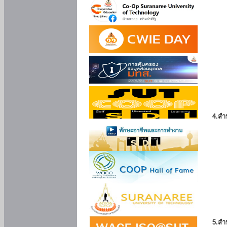
4.สำ
5.สำ